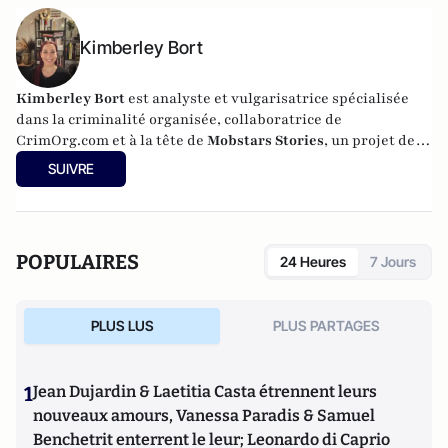
Kimberley Bort
Kimberley Bort
est analyste et vulgarisatrice spécialisée
dans la criminalité organisée, collaboratrice de
CrimOrg.com et à la tête de
Mobstars Stories
, un projet de
contenus sur les réseaux sociaux qui explore les
SUIVRE
dynamiques du crime organisé et ses représentations.
POPULAIRES
24 Heures
7 Jours
PLUS LUS
PLUS PARTAGES
1
Jean Dujardin & Laetitia Casta étrennent leurs
nouveaux amours, Vanessa Paradis & Samuel
Benchetrit enterrent le leur; Leonardo di Caprio