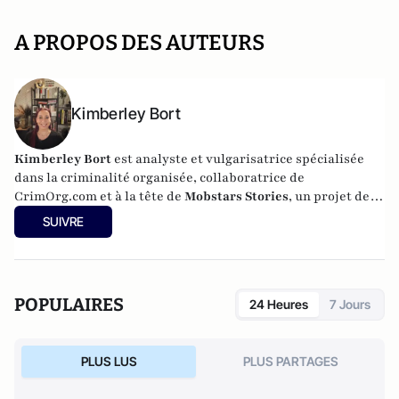
A PROPOS DES AUTEURS
Kimberley Bort
Kimberley Bort
est analyste et vulgarisatrice spécialisée
dans la criminalité organisée, collaboratrice de
CrimOrg.com et à la tête de
Mobstars Stories
, un projet de
contenus sur les réseaux sociaux qui explore les
SUIVRE
dynamiques du crime organisé et ses représentations.
POPULAIRES
24 Heures
7 Jours
PLUS LUS
PLUS PARTAGES