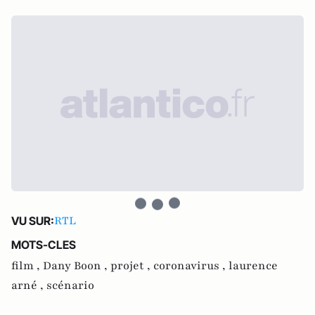
RTL
VU SUR:
MOTS-CLES
film ,
Dany Boon ,
projet ,
coronavirus ,
laurence
arné ,
scénario