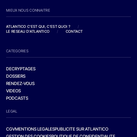
MIEUX NOUS CONNAITRE
ATLANTICO C'EST QUI, C'EST QUOI ?
/
LE RESEAU D'ATLANTICO
/
CONTACT
CATEGORIES
DECRYPTAGES
DOSSIERS
RENDEZ-VOUS
VIDEOS
PODCASTS
LEGAL
CGV
MENTIONS LEGALES
PUBLICITE SUR ATLANTICO
GESTION DES COOKIES
POLITIQUE DE CONFIDENTIALITE