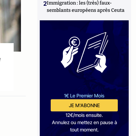
2
Immigration : les (très) faux-
semblants européens après Ceuta
e
1€ Le Premier Mois
JE M'ABONNE
12€/mois ensuite.
Annulez ou mettez en pause à
tout moment.