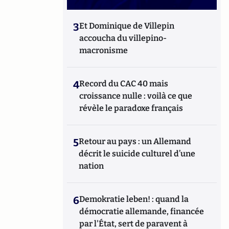
3
Et Dominique de Villepin
accoucha du villepino-
macronisme
4
Record du CAC 40 mais
croissance nulle : voilà ce que
révèle le paradoxe français
5
Retour au pays : un Allemand
décrit le suicide culturel d’une
nation
6
Demokratie leben! : quand la
démocratie allemande, financée
par l'État, sert de paravent à