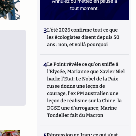
Annulez ou mettez en pause à
tout moment.
3
L’été 2026 confirme tout ce que
les écologistes disent depuis 50
ans : non, et voilà pourquoi
4
Le Point révèle ce qu'on sniffe à
l'Elysée, Marianne que Xavier Niel
hacke l'Etat; Le Nobel de la Paix
russe donne une leçon de
courage, l'ex PM australien une
leçon de réalisme sur la Chine, la
DGSE une d'arrogance; Marine
Tondelier fait du Macron
5
Répression en Iran : ce qui s'est