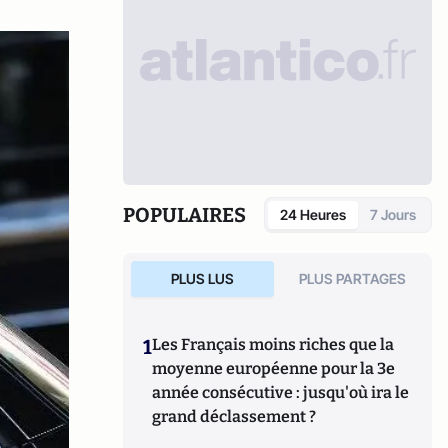
POPULAIRES
24 Heures
7 Jours
PLUS LUS
PLUS PARTAGES
1
Les Français moins riches que la
moyenne européenne pour la 3e
année consécutive : jusqu'où ira le
grand déclassement ?