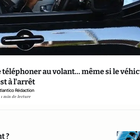
de téléphoner au volant... même si le véhi
st à l'arrêt
tlantico Rédaction
1 min de lecture
t ?