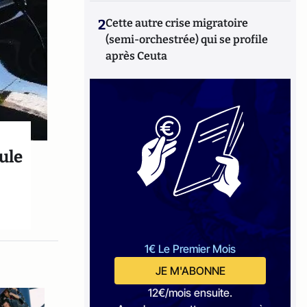
2
Cette autre crise migratoire
(semi-orchestrée) qui se profile
après Ceuta
cule
1€ Le Premier Mois
JE M'ABONNE
12€/mois ensuite.