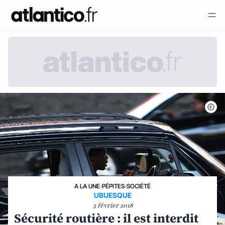
A LA UNE
›
PÉPITES
›
SOCIÉTÉ
UBUESQUE
3 février 2018
Sécurité routière : il est interdit