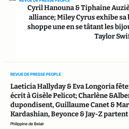
REVUE DE PRESSE PEOPLE
Cyril Hanouna & Tiphaine Auziè
alliance; Miley Cyrus exhibe s
shoppe une en se tâtant les bij
Taylor Swif
REVUE DE PRESSE PEOPLE
Laeticia Hallyday & Eva Longoria fête
écrit à Gisèle Pelicot; Charlène &Al
dupondisent, Guillaume Canet & Mari
Kardashian, Beyonce & Jay-Z partent
Philippine de Belair