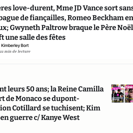
res love-durent, Mme JD Vance sort san
a bague de fiançailles, Romeo Beckham e
oux; Gwyneth Paltrow braque le Père Noël
t une salle des fêtes
Kimberley Bort
22 min de lecture
nt leurs 50 ans; la Reine Camilla
bert de Monaco se dupont-
on Cotillard se tuchisent; Kim
 en guerre c/ Kanye West