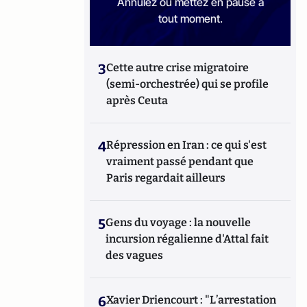
Annulez ou mettez en pause à
tout moment.
3
Cette autre crise migratoire
(semi-orchestrée) qui se profile
après Ceuta
4
Répression en Iran : ce qui s'est
vraiment passé pendant que
Paris regardait ailleurs
5
Gens du voyage : la nouvelle
incursion régalienne d'Attal fait
des vagues
6
Xavier Driencourt : "L’arrestation