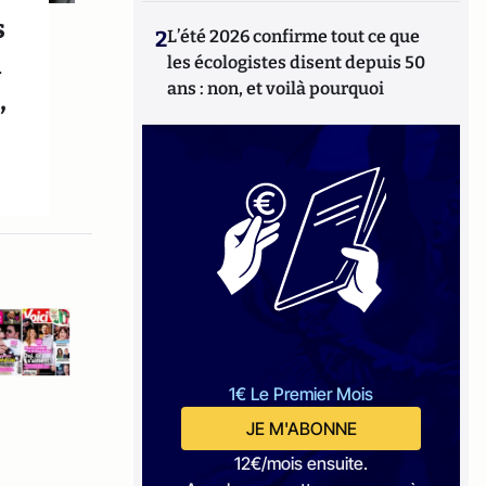
s
2
L’été 2026 confirme tout ce que
n
les écologistes disent depuis 50
ans : non, et voilà pourquoi
,
1€ Le Premier Mois
JE M'ABONNE
12€/mois ensuite.