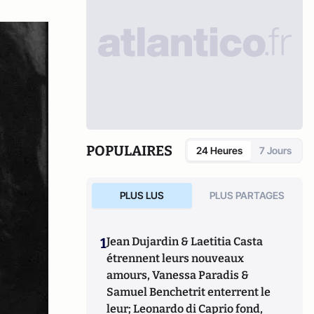
POPULAIRES
24 Heures
7 Jours
PLUS LUS
PLUS PARTAGES
1
Jean Dujardin & Laetitia Casta
étrennent leurs nouveaux
amours, Vanessa Paradis &
Samuel Benchetrit enterrent le
leur; Leonardo di Caprio fond,