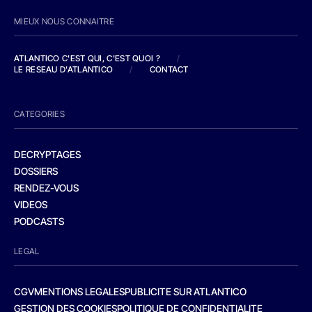
MIEUX NOUS CONNAITRE
ATLANTICO C'EST QUI, C'EST QUOI ?
/
LE RESEAU D'ATLANTICO
/
CONTACT
CATEGORIES
DECRYPTAGES
DOSSIERS
RENDEZ-VOUS
VIDEOS
PODCASTS
LEGAL
CGV
MENTIONS LEGALES
PUBLICITE SUR ATLANTICO
GESTION DES COOKIES
POLITIQUE DE CONFIDENTIALITE