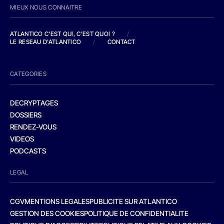
MIEUX NOUS CONNAITRE
ATLANTICO C'EST QUI, C'EST QUOI ?
/
LE RESEAU D'ATLANTICO
/
CONTACT
CATEGORIES
DECRYPTAGES
DOSSIERS
RENDEZ-VOUS
VIDEOS
PODCASTS
LEGAL
CGV
MENTIONS LEGALES
PUBLICITE SUR ATLANTICO
GESTION DES COOKIES
POLITIQUE DE CONFIDENTIALITE