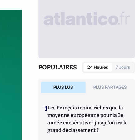
POPULAIRES
24 Heures
7 Jours
PLUS LUS
PLUS PARTAGES
1
Les Français moins riches que la
moyenne européenne pour la 3e
année consécutive : jusqu'où ira le
grand déclassement ?