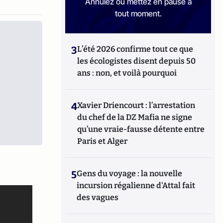
Annulez ou mettez en pause à
tout moment.
3
L’été 2026 confirme tout ce que
les écologistes disent depuis 50
ans : non, et voilà pourquoi
4
Xavier Driencourt : l’arrestation
du chef de la DZ Mafia ne signe
qu’une vraie-fausse détente entre
Paris et Alger
5
Gens du voyage : la nouvelle
incursion régalienne d'Attal fait
des vagues