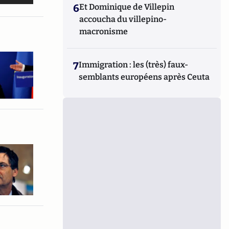
6
Et Dominique de Villepin
accoucha du villepino-
macronisme
7
Immigration : les (très) faux-
semblants européens après Ceuta