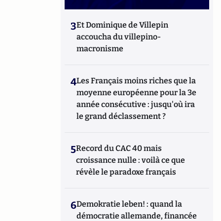
3
Et Dominique de Villepin
accoucha du villepino-
macronisme
4
Les Français moins riches que la
moyenne européenne pour la 3e
année consécutive : jusqu'où ira
le grand déclassement ?
5
Record du CAC 40 mais
croissance nulle : voilà ce que
révèle le paradoxe français
6
Demokratie leben! : quand la
démocratie allemande, financée