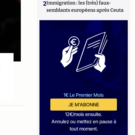
2
Immigration : les (très) faux-
semblants européens après Ceuta
e
1€ Le Premier Mois
JE M'ABONNE
12€/mois ensuite.
Annulez ou mettez en pause à
tout moment.