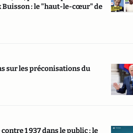
k Buisson : le "haut-le-cœur" de
ns sur les préconisations du
ontre 1 937 dans le public : le