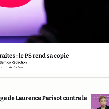
aites : le PS rend sa copie
tlantico Rédaction
1 min de lecture
rge de Laurence Parisot contre le