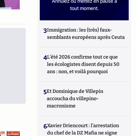
Annulez ou mettez en pause à
tout moment.
3
Immigration : les (très) faux-
semblants européens après Ceuta
4
L’été 2026 confirme tout ce que
les écologistes disent depuis 50
ans : non, et voilà pourquoi
5
Et Dominique de Villepin
accoucha du villepino-
macronisme
6
Xavier Driencourt : l’arrestation
du chef de la DZ Mafia ne signe