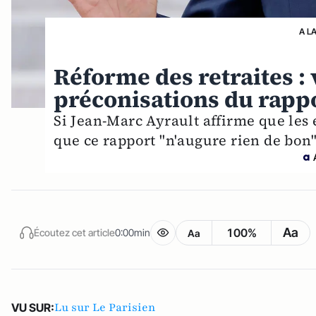
A L
Réforme des retraites : 
préconisations du rapp
Si Jean-Marc Ayrault affirme que les 
que ce rapport "n'augure rien de bon"
Aa
100%
Écoutez cet article
0:00min
Aa
Lu sur Le Parisien
VU SUR: