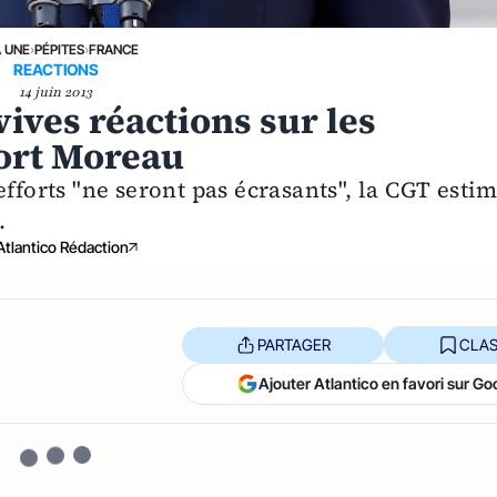
A UNE
›
PÉPITES
›
FRANCE
REACTIONS
14 juin 2013
vives réactions sur les
ort Moreau
efforts "ne seront pas écrasants", la CGT esti
.
Atlantico Rédaction
PARTAGER
CLAS
Ajouter Atlantico en favori sur Go