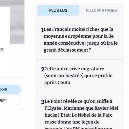
PLUS LUS
PLUS PARTAGES
1
Les Français moins riches que la
moyenne européenne pour la 3e
année consécutive : jusqu'où ira le
me
grand déclassement ?
2
Cette autre crise migratoire
(semi-orchestrée) qui se profile
après Ceuta
SER
ogle
3
Le Point révèle ce qu'on sniffe à
l'Elysée, Marianne que Xavier Niel
hacke l'Etat; Le Nobel de la Paix
russe donne une leçon de
courage, l'ex PM australien une