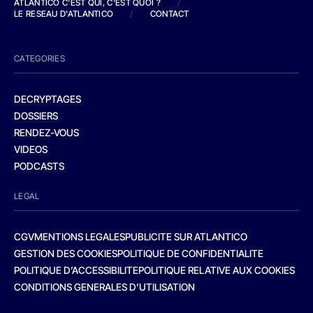
ATLANTICO C'EST QUI, C'EST QUOI ?
/
LE RESEAU D'ATLANTICO
/
CONTACT
CATEGORIES
DECRYPTAGES
DOSSIERS
RENDEZ-VOUS
VIDEOS
PODCASTS
LEGAL
CGV
MENTIONS LEGALES
PUBLICITE SUR ATLANTICO
GESTION DES COOKIES
POLITIQUE DE CONFIDENTIALITE
POLITIQUE D’ACCESSIBILITE
POLITIQUE RELATIVE AUX COOKIES
CONDITIONS GENERALES D’UTILISATION