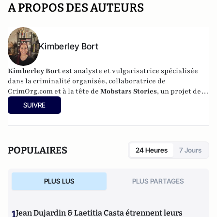
A PROPOS DES AUTEURS
Kimberley Bort
Kimberley Bort
est analyste et vulgarisatrice spécialisée
dans la criminalité organisée, collaboratrice de
CrimOrg.com et à la tête de
Mobstars Stories
, un projet de
contenus sur les réseaux sociaux qui explore les
SUIVRE
dynamiques du crime organisé et ses représentations.
POPULAIRES
24 Heures
7 Jours
PLUS LUS
PLUS PARTAGES
1
Jean Dujardin & Laetitia Casta étrennent leurs