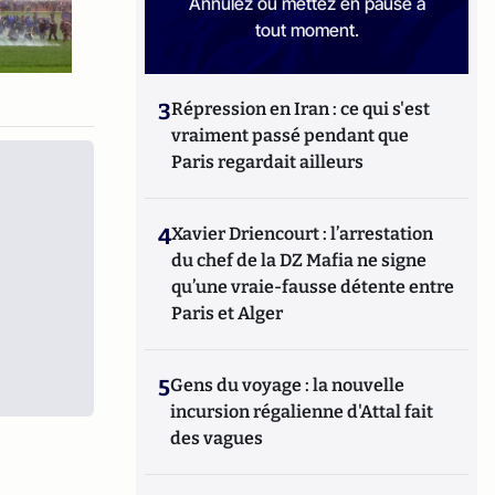
Annulez ou mettez en pause à
tout moment.
3
Répression en Iran : ce qui s'est
vraiment passé pendant que
Paris regardait ailleurs
4
Xavier Driencourt : l’arrestation
du chef de la DZ Mafia ne signe
qu’une vraie-fausse détente entre
Paris et Alger
5
Gens du voyage : la nouvelle
incursion régalienne d'Attal fait
des vagues