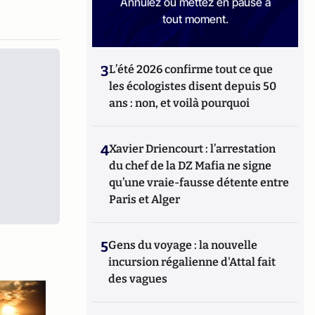
Annulez ou mettez en pause à
tout moment.
3
L’été 2026 confirme tout ce que
les écologistes disent depuis 50
ans : non, et voilà pourquoi
4
Xavier Driencourt : l’arrestation
du chef de la DZ Mafia ne signe
qu’une vraie-fausse détente entre
Paris et Alger
5
Gens du voyage : la nouvelle
incursion régalienne d'Attal fait
des vagues