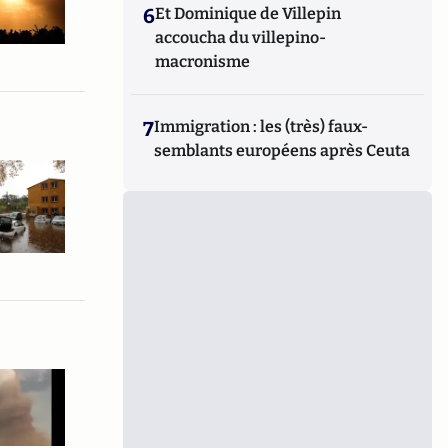
6
Et Dominique de Villepin
accoucha du villepino-
macronisme
7
Immigration : les (très) faux-
semblants européens après Ceuta