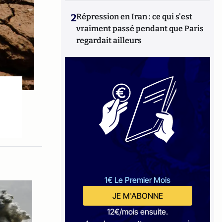
2
Répression en Iran : ce qui s'est
vraiment passé pendant que Paris
regardait ailleurs
1€ Le Premier Mois
JE M'ABONNE
12€/mois ensuite.