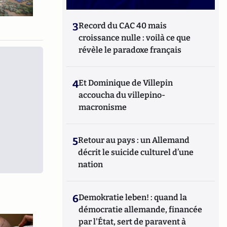
3
Record du CAC 40 mais
croissance nulle : voilà ce que
révèle le paradoxe français
4
Et Dominique de Villepin
accoucha du villepino-
macronisme
5
Retour au pays : un Allemand
décrit le suicide culturel d’une
nation
6
Demokratie leben! : quand la
démocratie allemande, financée
par l'État, sert de paravent à