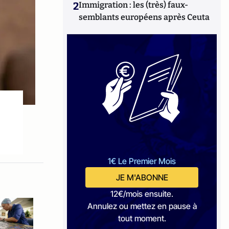
2
Immigration : les (très) faux-
semblants européens après Ceuta
1€ Le Premier Mois
JE M'ABONNE
12€/mois ensuite.
Annulez ou mettez en pause à
tout moment.