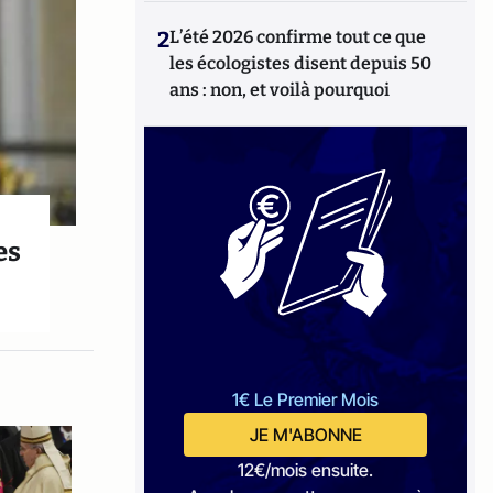
2
L’été 2026 confirme tout ce que
les écologistes disent depuis 50
ans : non, et voilà pourquoi
es
1€ Le Premier Mois
JE M'ABONNE
12€/mois ensuite.