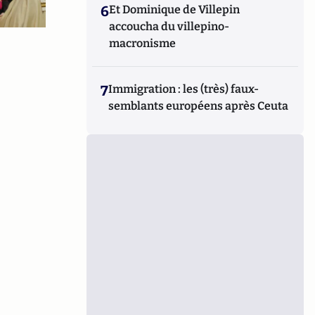
6
Et Dominique de Villepin
accoucha du villepino-
macronisme
7
Immigration : les (très) faux-
semblants européens après Ceuta