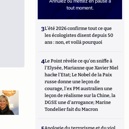
Annulez ou mettez en pause à
tout moment.
3
L’été 2026 confirme tout ce que
les écologistes disent depuis 50
ans : non, et voilà pourquoi
4
Le Point révèle ce qu'on sniffe à
l'Elysée, Marianne que Xavier Niel
hacke l'Etat; Le Nobel de la Paix
russe donne une leçon de
courage, l'ex PM australien une
leçon de réalisme sur la Chine, la
DGSE une d'arrogance; Marine
Tondelier fait du Macron
5
Apologie du terrorisme et du viol,