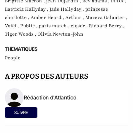
Brigitte Macron ,
jean Dujardin ,
kev adams ,
PPDA ,
Laeticia Hallyday ,
Jade Hallyday ,
princesse
charlotte ,
Amber Heard ,
Arthur ,
Mareva Galanter ,
Voici ,
Public ,
paris match ,
closer ,
Richard Berry ,
Tiger Woods ,
Olivia Newton-John
THEMATIQUES
People
A PROPOS DES AUTEURS
Rédaction d'Atlantico
SUIVRE