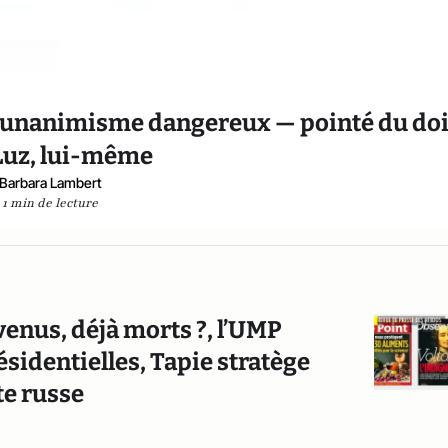
 l'unanimisme dangereux — pointé du do
Luz, lui-même
Barbara Lambert
1 min de lecture
evenus, déjà morts ?, l’UMP
ésidentielles, Tapie stratège
te russe