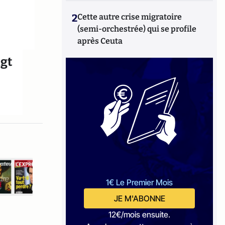
2
Cette autre crise migratoire
(semi-orchestrée) qui se profile
après Ceuta
igt
1€ Le Premier Mois
JE M'ABONNE
12€/mois ensuite.