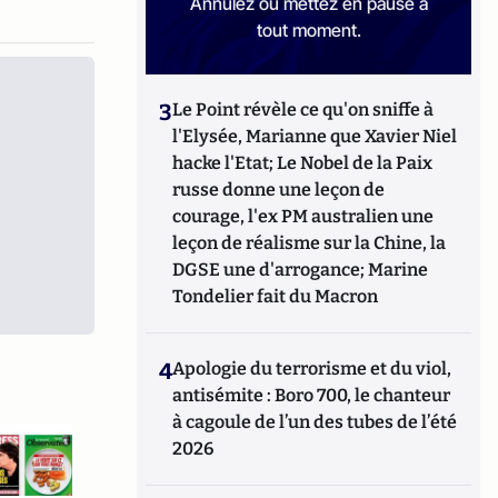
Annulez ou mettez en pause à
tout moment.
3
Le Point révèle ce qu'on sniffe à
l'Elysée, Marianne que Xavier Niel
hacke l'Etat; Le Nobel de la Paix
russe donne une leçon de
courage, l'ex PM australien une
leçon de réalisme sur la Chine, la
DGSE une d'arrogance; Marine
Tondelier fait du Macron
4
Apologie du terrorisme et du viol,
antisémite : Boro 700, le chanteur
à cagoule de l’un des tubes de l’été
2026