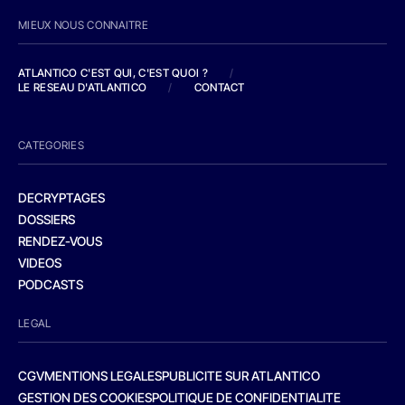
MIEUX NOUS CONNAITRE
ATLANTICO C'EST QUI, C'EST QUOI ?
/
LE RESEAU D'ATLANTICO
/
CONTACT
CATEGORIES
DECRYPTAGES
DOSSIERS
RENDEZ-VOUS
VIDEOS
PODCASTS
LEGAL
CGV
MENTIONS LEGALES
PUBLICITE SUR ATLANTICO
GESTION DES COOKIES
POLITIQUE DE CONFIDENTIALITE