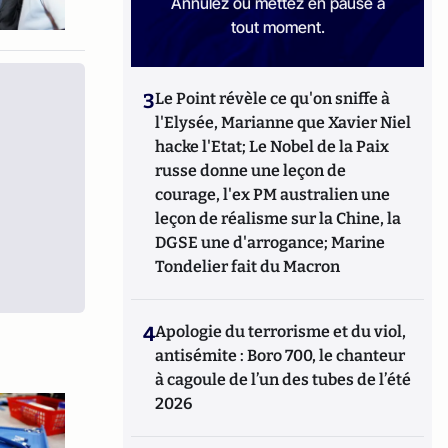
Annulez ou mettez en pause à
tout moment.
3
Le Point révèle ce qu'on sniffe à
l'Elysée, Marianne que Xavier Niel
hacke l'Etat; Le Nobel de la Paix
russe donne une leçon de
courage, l'ex PM australien une
leçon de réalisme sur la Chine, la
DGSE une d'arrogance; Marine
Tondelier fait du Macron
4
Apologie du terrorisme et du viol,
antisémite : Boro 700, le chanteur
à cagoule de l’un des tubes de l’été
2026