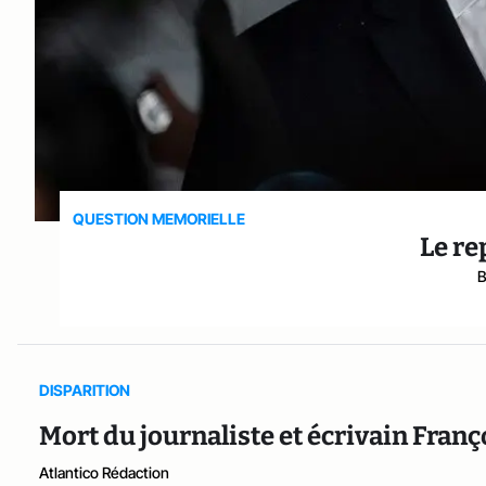
QUESTION MEMORIELLE
Le re
B
DISPARITION
Mort du journaliste et écrivain Fran
Atlantico Rédaction