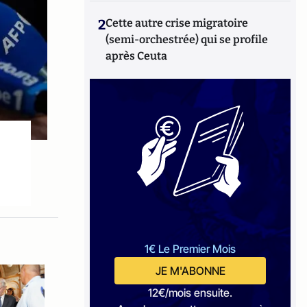
2
Cette autre crise migratoire
(semi-orchestrée) qui se profile
après Ceuta
1€ Le Premier Mois
JE M'ABONNE
12€/mois ensuite.