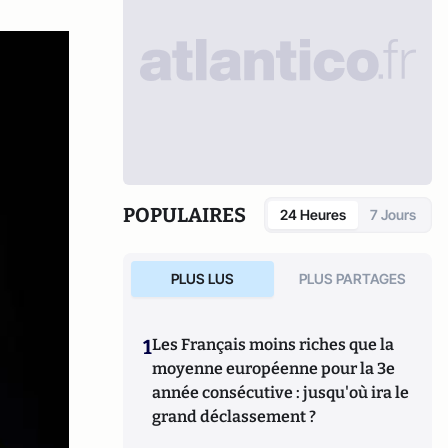
POPULAIRES
24 Heures
7 Jours
PLUS LUS
PLUS PARTAGES
1
Les Français moins riches que la
moyenne européenne pour la 3e
année consécutive : jusqu'où ira le
grand déclassement ?