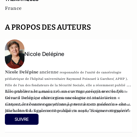
France
A PROPOS DES AUTEURS
Nicole Delépine
Nicole Delépine
ancienne
responsable de l'unité de cancérologie
pédiatrique de l'hôpital universitaire Raymond Poincaré à Garches( APHP ).
Fille de l'un des fondateurs de la Sécurité Sociale, elle a récemment publié
La
Elle publiera le 4 mai 2016 un ouvrage coécrit avec le DR
face cachée des médicaments
,
Le cancer, un fléau qui rapporte
et
Neuf petits
Gérard Delépine chirurgien oncologue et statisticien «
lits sur le trottoir
, qui relate la fermeture musclée du dernier service
Cancer, les bonnes questions à poser à mon médecin
» chez
indépendant de cancérologie pédiatrique. Retraitée, elle poursuit son combat
Michalon Ed. Egalement publié en 2016, "
Soigner ou guérir
"
pour la liberté de soigner et d’être soigné, le respect du serment d’Hippocrate
paru chez Fauves Editions.
et du code de Nuremberg en défendant le caractère absolu du consentement
SUIVRE
éclairé du patient.