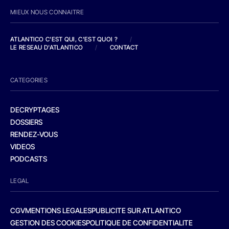
MIEUX NOUS CONNAITRE
ATLANTICO C'EST QUI, C'EST QUOI ?
/
LE RESEAU D'ATLANTICO
/
CONTACT
CATEGORIES
DECRYPTAGES
DOSSIERS
RENDEZ-VOUS
VIDEOS
PODCASTS
LEGAL
CGV
MENTIONS LEGALES
PUBLICITE SUR ATLANTICO
GESTION DES COOKIES
POLITIQUE DE CONFIDENTIALITE