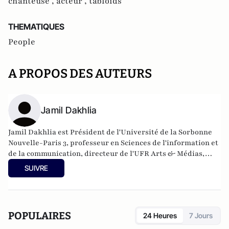
chanteuse ,
acteur ,
tabloïds
THEMATIQUES
People
A PROPOS DES AUTEURS
Jamil Dakhlia
Jamil Dakhlia est Président de l'Université de la Sorbonne
Nouvelle-Paris 3, professeur en Sciences de l'information et
de la communication, directeur de l'UFR Arts & Médias,
Université Paris 3 Sorbonne Nouvelle et historien et
SUIVRE
sociologue des médias. Il a notamment écrit "
Mythologie de
la peopolisation
" (2010) et "
Politique People
" (2008).
POPULAIRES
24 Heures
7 Jours