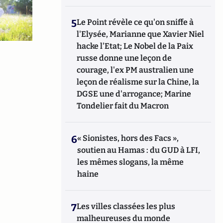
5
Le Point révèle ce qu'on sniffe à
l'Elysée, Marianne que Xavier Niel
hacke l'Etat; Le Nobel de la Paix
russe donne une leçon de
courage, l'ex PM australien une
leçon de réalisme sur la Chine, la
DGSE une d'arrogance; Marine
Tondelier fait du Macron
6
« Sionistes, hors des Facs »,
soutien au Hamas : du GUD à LFI,
les mêmes slogans, la même
haine
7
Les villes classées les plus
malheureuses du monde