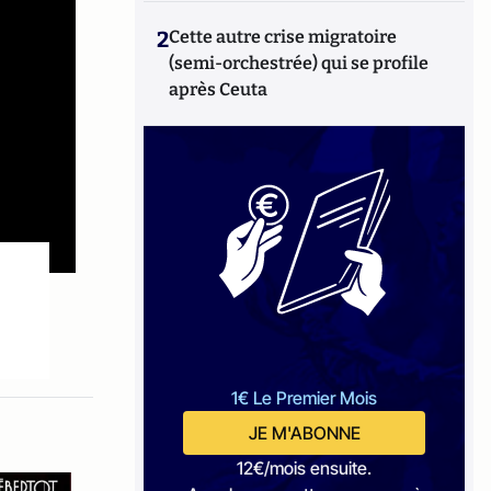
2
Cette autre crise migratoire
(semi-orchestrée) qui se profile
après Ceuta
1€ Le Premier Mois
JE M'ABONNE
12€/mois ensuite.