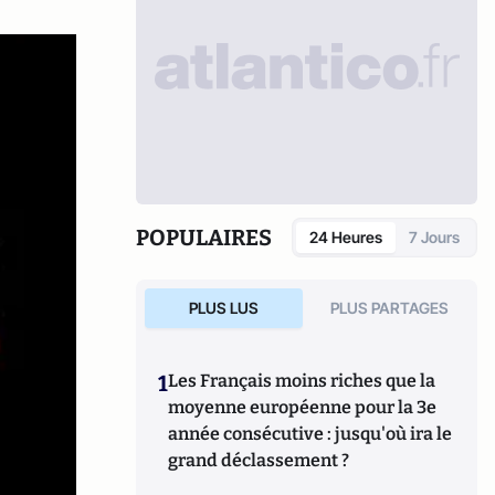
POPULAIRES
24 Heures
7 Jours
PLUS LUS
PLUS PARTAGES
1
Les Français moins riches que la
moyenne européenne pour la 3e
année consécutive : jusqu'où ira le
grand déclassement ?