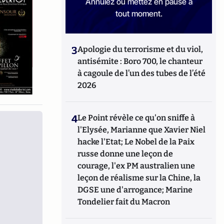
Annulez ou mettez en pause à
tout moment.
3
Apologie du terrorisme et du viol,
antisémite : Boro 700, le chanteur
à cagoule de l’un des tubes de l’été
2026
4
Le Point révèle ce qu'on sniffe à
l'Elysée, Marianne que Xavier Niel
hacke l'Etat; Le Nobel de la Paix
russe donne une leçon de
courage, l'ex PM australien une
leçon de réalisme sur la Chine, la
DGSE une d'arrogance; Marine
Tondelier fait du Macron