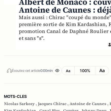
Albert de Monaco : couv
Antoine de Caunes : déjà
Mais aussi : Chirac "coupé du monde",
première sortie de Kim Kardashian, Fr
promotion Canal de Daphné Roulier et,
et sans "s".
Aa
100%
Écoutez cet article
0:00min
Aa
MOTS-CLES
Nicolas Sarkozy ,
Jacques Chirac ,
Antoine de Caunes ,
Kim Kardashian ,
Canal Plus ,
Corrèze ,
Johnny Depp ,