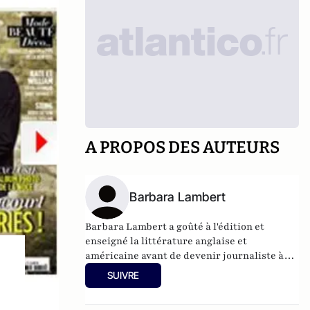
A PROPOS DES AUTEURS
Barbara Lambert
Barbara Lambert a goûté à l'édition et
enseigné la littérature anglaise et
américaine avant de devenir journaliste à
"Livres Hebdo". Elle est aujourd'hui
SUIVRE
responsable des rubriques société/idées
d'Atlantico.fr.