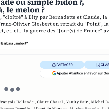
ade ou simple bidon ?,
, le melon ?
 "cloîtré" à Bity par Bernadette et Claude, la
anz-Olivier Giesbert en retrait du "Point", la
 et, et... la guerre des "Jour(s) de France" a
Barbara Lambert
PARTAGER
CLAS
Ajouter Atlantico en favori sur Go
François Hollande ,
Claire Chazal ,
Vanity Fair ,
Michel De
Vanessa Paradis ,
Albert de Monaco ,
Marlon Brando ,
Le 