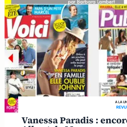
A LA U
REVU
Vanessa Paradis : enco