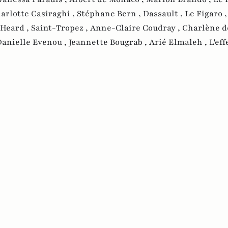
arlotte Casiraghi ,
Stéphane Bern ,
Dassault ,
Le Figaro 
Heard ,
Saint-Tropez ,
Anne-Claire Coudray ,
Charlène d
Danielle Evenou ,
Jeannette Bougrab ,
Arié Elmaleh ,
L'eff