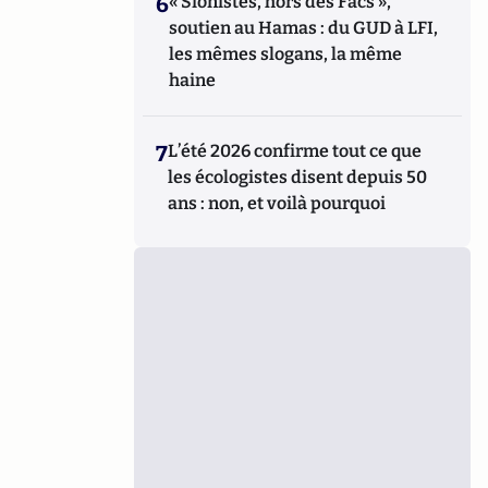
6
« Sionistes, hors des Facs »,
soutien au Hamas : du GUD à LFI,
les mêmes slogans, la même
haine
7
L’été 2026 confirme tout ce que
les écologistes disent depuis 50
ans : non, et voilà pourquoi