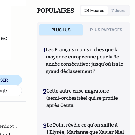
POPULAIRES
24 Heures
7 Jours
PLUS LUS
PLUS PARTAGES
vec
1
Les Français moins riches que la
moyenne européenne pour la 3e
année consécutive : jusqu'où ira le
grand déclassement ?
SER
2
Cette autre crise migratoire
ogle
(semi-orchestrée) qui se profile
après Ceuta
3
Le Point révèle ce qu'on sniffe à
nisot ,
l'Elysée, Marianne que Xavier Niel
Point ,