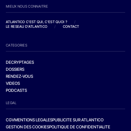
MIEUX NOUS CONNAITRE
ATLANTICO C'EST QUI, C'EST QUOI ?
/
LE RESEAU D'ATLANTICO
/
CONTACT
CATEGORIES
DECRYPTAGES
DOSSIERS
RENDEZ-VOUS
VIDEOS
PODCASTS
LEGAL
CGV
MENTIONS LEGALES
PUBLICITE SUR ATLANTICO
GESTION DES COOKIES
POLITIQUE DE CONFIDENTIALITE