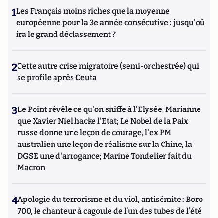
contemporains. Il écrit en ce moment une biographie de
1
Les Français moins riches que la moyenne
Benjamin Disraëli.
européenne pour la 3e année consécutive : jusqu'où
ira le grand déclassement ?
2
Cette autre crise migratoire (semi-orchestrée) qui
se profile après Ceuta
3
Le Point révèle ce qu'on sniffe à l'Elysée, Marianne
que Xavier Niel hacke l'Etat; Le Nobel de la Paix
russe donne une leçon de courage, l'ex PM
australien une leçon de réalisme sur la Chine, la
DGSE une d'arrogance; Marine Tondelier fait du
Macron
4
Apologie du terrorisme et du viol, antisémite : Boro
700, le chanteur à cagoule de l’un des tubes de l’été