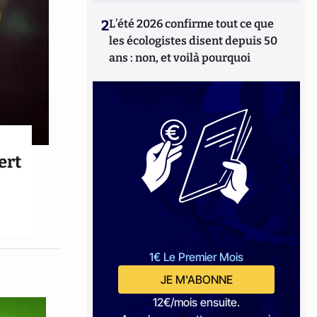
2
L’été 2026 confirme tout ce que
les écologistes disent depuis 50
ans : non, et voilà pourquoi
ert
1€ Le Premier Mois
JE M'ABONNE
12€/mois ensuite.