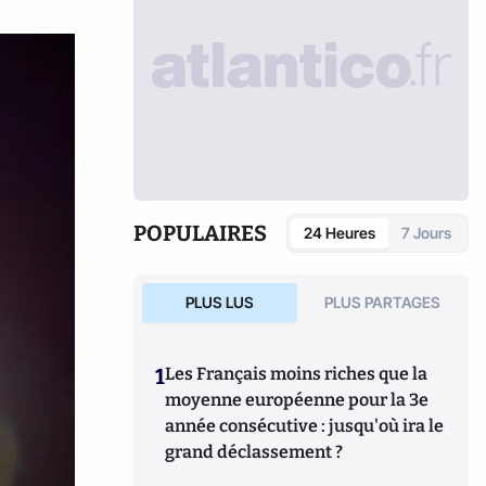
POPULAIRES
24 Heures
7 Jours
PLUS LUS
PLUS PARTAGES
1
Les Français moins riches que la
moyenne européenne pour la 3e
année consécutive : jusqu'où ira le
grand déclassement ?