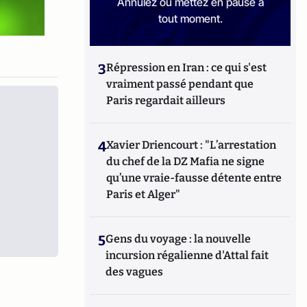
Annulez ou mettez en pause à
tout moment.
3
Répression en Iran : ce qui s'est
vraiment passé pendant que
Paris regardait ailleurs
4
Xavier Driencourt : "L’arrestation
du chef de la DZ Mafia ne signe
qu’une vraie-fausse détente entre
Paris et Alger"
5
Gens du voyage : la nouvelle
incursion régalienne d'Attal fait
des vagues