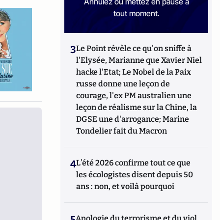
Annulez ou mettez en pause à
tout moment.
3
Le Point révèle ce qu'on sniffe à
l'Elysée, Marianne que Xavier Niel
hacke l'Etat; Le Nobel de la Paix
russe donne une leçon de
courage, l'ex PM australien une
leçon de réalisme sur la Chine, la
DGSE une d'arrogance; Marine
Tondelier fait du Macron
4
L’été 2026 confirme tout ce que
les écologistes disent depuis 50
ans : non, et voilà pourquoi
5
Apologie du terrorisme et du viol,