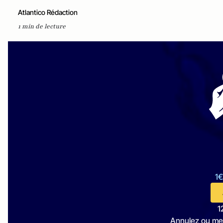
Atlantico Rédaction
1 min de lecture
1€
1
Annulez ou me