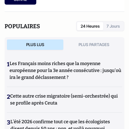
POPULAIRES
24 Heures
7 Jours
PLUS LUS
PLUS PARTAGES
1
Les Français moins riches que la moyenne
européenne pour la 3e année consécutive : jusqu'où
ira le grand déclassement ?
2
Cette autre crise migratoire (semi-orchestrée) qui
se profile après Ceuta
3
L’été 2026 confirme tout ce que les écologistes
disent depuis 50 ans : non, et voilà pourquoi