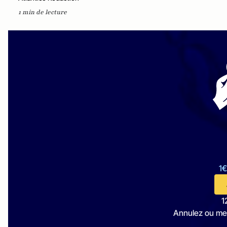
1 min de lecture
1€
1
Annulez ou me