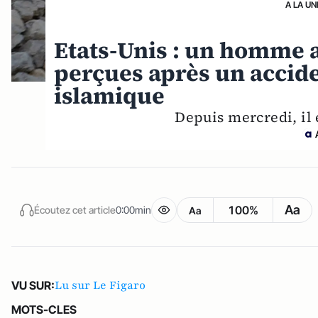
A LA UN
Etats-Unis : un homme a
perçues après un accide
islamique
Depuis mercredi, il 
Aa
100%
Écoutez cet article
0:00min
Aa
Lu sur Le Figaro
VU SUR:
MOTS-CLES