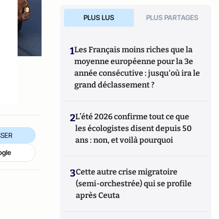
PLUS LUS
PLUS PARTAGES
1
Les Français moins riches que la
moyenne européenne pour la 3e
année consécutive : jusqu'où ira le
grand déclassement ?
2
L’été 2026 confirme tout ce que
les écologistes disent depuis 50
SER
ans : non, et voilà pourquoi
ogle
3
Cette autre crise migratoire
(semi-orchestrée) qui se profile
après Ceuta