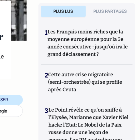
PLUS LUS
PLUS PARTAGES
1
Les Français moins riches que la
r
moyenne européenne pour la 3e
année consécutive : jusqu'où ira le
grand déclassement ?
de
2
Cette autre crise migratoire
(semi-orchestrée) qui se profile
après Ceuta
SER
3
Le Point révèle ce qu'on sniffe à
ogle
l'Elysée, Marianne que Xavier Niel
hacke l'Etat; Le Nobel de la Paix
russe donne une leçon de
courage, l'ex PM australien une