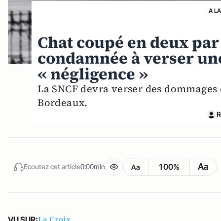
A L
Chat coupé en deux par 
condamnée à verser un
« négligence »
La SNCF devra verser des dommages et
Bordeaux.
R
Aa
100%
Écoutez cet article
0:00min
Aa
La Croix
VU SUR: