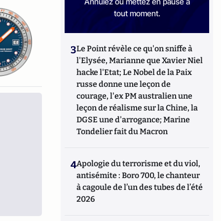
Annulez ou mettez en pause à
tout moment.
3
Le Point révèle ce qu'on sniffe à
l'Elysée, Marianne que Xavier Niel
hacke l'Etat; Le Nobel de la Paix
russe donne une leçon de
courage, l'ex PM australien une
leçon de réalisme sur la Chine, la
DGSE une d'arrogance; Marine
Tondelier fait du Macron
4
Apologie du terrorisme et du viol,
antisémite : Boro 700, le chanteur
à cagoule de l’un des tubes de l’été
2026