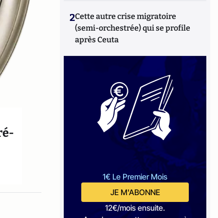
2
Cette autre crise migratoire
(semi-orchestrée) qui se profile
après Ceuta
ré-
1€ Le Premier Mois
JE M'ABONNE
12€/mois ensuite.