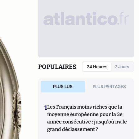
POPULAIRES
24 Heures
7 Jours
PLUS LUS
PLUS PARTAGES
1
Les Français moins riches que la
moyenne européenne pour la 3e
année consécutive : jusqu'où ira le
grand déclassement ?