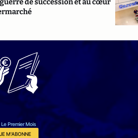
 guerre de succession et au cœur
permarché
 Le Premier Mois
JE M'ABONNE