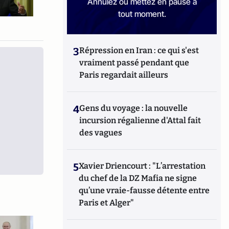
Annulez ou mettez en pause à
tout moment.
3
Répression en Iran : ce qui s'est
vraiment passé pendant que
Paris regardait ailleurs
4
Gens du voyage : la nouvelle
incursion régalienne d'Attal fait
des vagues
5
Xavier Driencourt : "L’arrestation
du chef de la DZ Mafia ne signe
qu’une vraie-fausse détente entre
Paris et Alger"