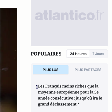
POPULAIRES
24 Heures
7 Jours
PLUS LUS
PLUS PARTAGES
1
Les Français moins riches que la
moyenne européenne pour la 3e
année consécutive : jusqu'où ira le
grand déclassement ?