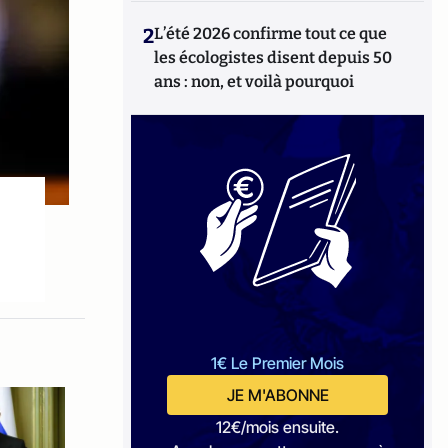
2
L’été 2026 confirme tout ce que
les écologistes disent depuis 50
ans : non, et voilà pourquoi
1€ Le Premier Mois
JE M'ABONNE
12€/mois ensuite.