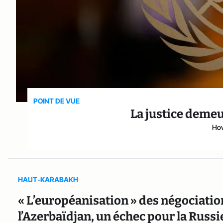
POINT DE VUE
La justice demeu
Hov
HAUT-KARABAKH
« L’européanisation » des négociatio
l’Azerbaïdjan, un échec pour la Russi