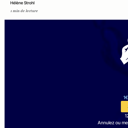
Hélène Strohl
1 min de lecture
1€
1
Annulez ou me