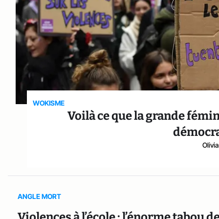
WOKISME
Voilà ce que la grande fémi
démocra
Olivi
ANGLE MORT
Violences à l’école : l’énorme tabou d