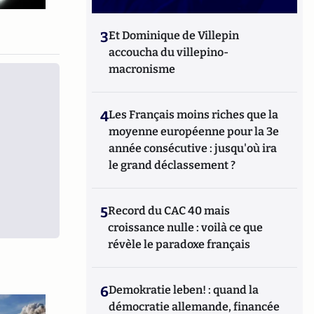
3
Et Dominique de Villepin
accoucha du villepino-
macronisme
4
Les Français moins riches que la
moyenne européenne pour la 3e
année consécutive : jusqu'où ira
le grand déclassement ?
5
Record du CAC 40 mais
croissance nulle : voilà ce que
révèle le paradoxe français
6
Demokratie leben! : quand la
démocratie allemande, financée