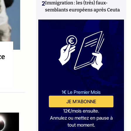
2
Immigration : les (très) faux-
semblants européens après Ceuta
ce
1€ Le Premier Mois
JE M'ABONNE
12€/mois ensuite.
Annulez ou mettez en pause à
tout moment.