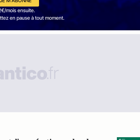
JE M'ABONNE
2€/mois ensuite.
ttez en pause à tout moment.