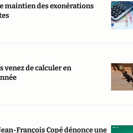
le maintien des exonérations
tes
s venez de calculer en
année
: Jean-François Copé dénonce une