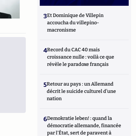
3
Et Dominique de Villepin
accoucha du villepino-
macronisme
4
Record du CAC 40 mais
croissance nulle : voilà ce que
révèle le paradoxe français
5
Retour au pays : un Allemand
décrit le suicide culturel d’une
nation
6
Demokratie leben! : quand la
démocratie allemande, financée
par l'État, sert de paravent à