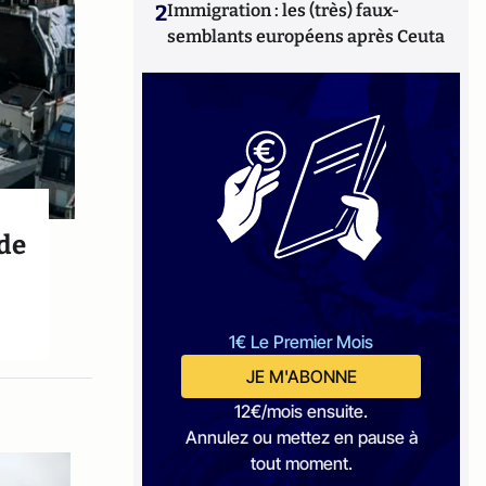
2
Immigration : les (très) faux-
semblants européens après Ceuta
 de
1€ Le Premier Mois
JE M'ABONNE
12€/mois ensuite.
Annulez ou mettez en pause à
tout moment.