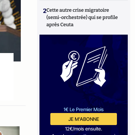
2
Cette autre crise migratoire
(semi-orchestrée) qui se profile
après Ceuta
1€ Le Premier Mois
JE M'ABONNE
12€/mois ensuite.