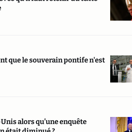
e
t que le souverain pontife n'est
s-Unis alors qu’une enquête
en était diminué ?