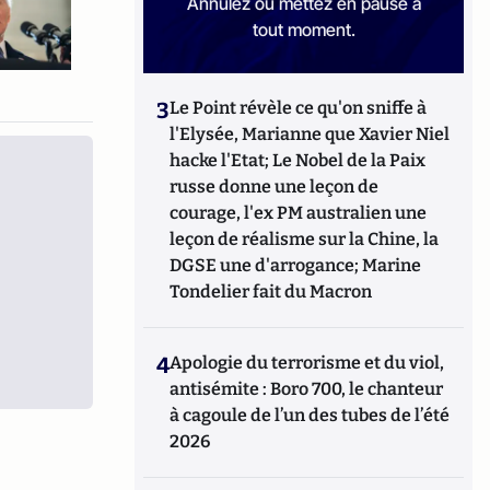
Annulez ou mettez en pause à
tout moment.
3
Le Point révèle ce qu'on sniffe à
l'Elysée, Marianne que Xavier Niel
hacke l'Etat; Le Nobel de la Paix
russe donne une leçon de
courage, l'ex PM australien une
leçon de réalisme sur la Chine, la
DGSE une d'arrogance; Marine
Tondelier fait du Macron
4
Apologie du terrorisme et du viol,
antisémite : Boro 700, le chanteur
à cagoule de l’un des tubes de l’été
2026