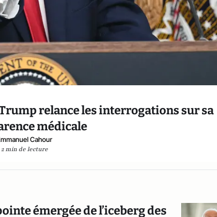
 Trump relance les interrogations sur sa
arence médicale
Emmanuel Cahour
2 min de lecture
pointe émergée de l’iceberg des