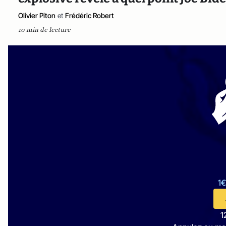
Olivier Piton
et
Frédéric Robert
10 min de lecture
1€
1