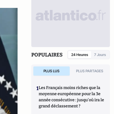
POPULAIRES
24 Heures
7 Jours
PLUS LUS
PLUS PARTAGES
1
Les Français moins riches que la
moyenne européenne pour la 3e
année consécutive : jusqu'où ira le
grand déclassement ?