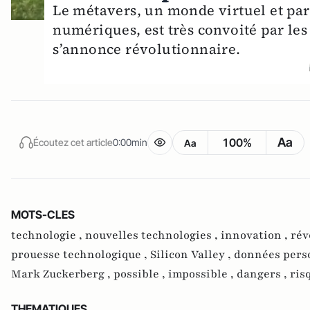
Le métavers, un monde virtuel et pa
numériques, est très convoité par les
s’annonce révolutionnaire.
Aa
100%
Écoutez cet article
0:00min
Aa
MOTS-CLES
technologie ,
nouvelles technologies ,
innovation ,
rév
prouesse technologique ,
Silicon Valley ,
données pers
Mark Zuckerberg ,
possible ,
impossible ,
dangers ,
ris
THEMATIQUES