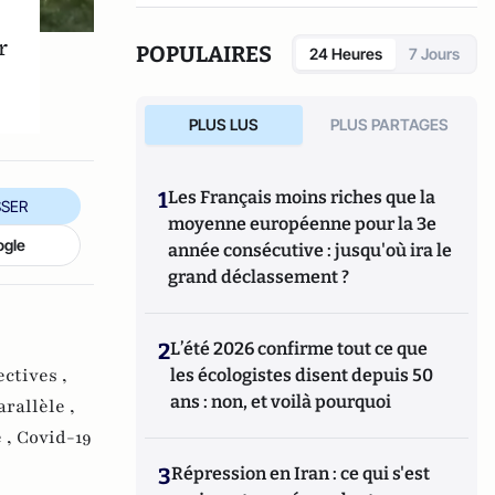
l’auteur de l’essai «
Voir le pire. L’altérité
r
dans l’œuvre de Bret Easton Ellis
» et du
POPULAIRES
24 Heures
7 Jours
roman «
Les petites souris
», publiés aux
éditions Les Presses Littéraires en 2021.
PLUS LUS
PLUS PARTAGES
1
Les Français moins riches que la
SER
moyenne européenne pour la 3e
ogle
année consécutive : jusqu'où ira le
grand déclassement ?
2
L’été 2026 confirme tout ce que
ctives ,
les écologistes disent depuis 50
ans : non, et voilà pourquoi
rallèle ,
 ,
Covid-19
3
Répression en Iran : ce qui s'est