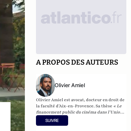
A PROPOS DES AUTEURS
Olivier Amiel
Olivier Amiel est avocat, docteur en droit de
la faculté d’Aix-en-Provence. Sa thèse
«
Le
financement public du cinéma dans l’Union
européenne
»
est publiée à la LGDJ
.
Il a
SUIVRE
enseigné en France et à l’université
internationale Senghor d’Alexandrie. Il est