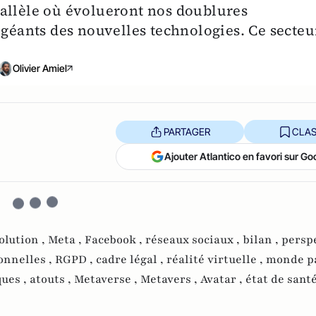
rallèle où évolueront nos doublures
 géants des nouvelles technologies. Ce secteu
Olivier Amiel
PARTAGER
CLAS
Ajouter Atlantico en favori sur Go
olution ,
Meta ,
Facebook ,
réseaux sociaux ,
bilan ,
perspe
onnelles ,
RGPD ,
cadre légal ,
réalité virtuelle ,
monde pa
ques ,
atouts ,
Metaverse ,
Metavers ,
Avatar ,
état de santé