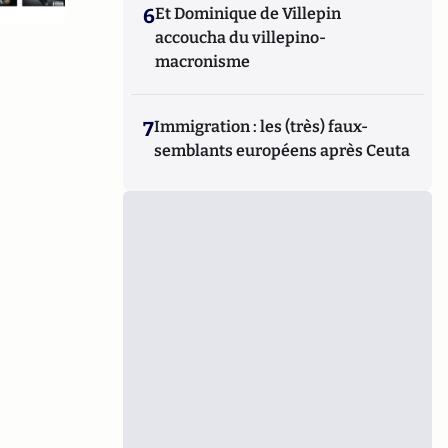
6
Et Dominique de Villepin
accoucha du villepino-
macronisme
7
Immigration : les (très) faux-
semblants européens après Ceuta